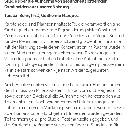
Studie über die Aufnahme von gesundheitsfördernden
Carotinoiden aus unserer Nahrung
Torsten Bohn, Ph.D, Guilherme Marques
Karotenoide sind Pflanzeninhaltsstoffe, die verantwortlich sind
für die gelblich-orange-rote Pigmentierung vieler Obst-und
Gemüsesorten, aber auch für das Gefieder vieler Vögel. Sie sind
für den Menschen nicht lebensnotwendig, aber ihre Einnahme
mit der Nahrung sowie deren Konzentration im Plasma wurde in
vielen Studien mit geringeren chronischen Erkrankungen in
Verbindung gebracht, etwa Diabetes. Ihre Aufnahme aus der
Narhung trotz genügender Zufuhr ist jedoch gering, ausserdem
kann sie stark schwanken – je nach Art der zugeführten
Lebensmittel.
Am LIH untersuchten wir nun, innerhalb zweier Humanstudien,
den Einfluss von Mineralstoffen (z.B. Calcium und Magnesium)
sowie den von Eiweis auf die Aufnahme von Karotenoiden aus
Testmahlzeiten. Nach vorangehenden Untersuchungen im
Labor, bei denen die Verdauung simuliert wurde, wurden hierzu
zwei Humanstudien durchgeführt. In beiden wurden gesunden
Teilnehmern (je 24 pro Studie) Testmahlzeiten gegeben, und
die Karotenoid-Aufnahme von diesen über 10 Stunden im Blut