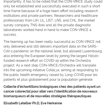
Importantly, it has to be noted that the CON-VINCE study could
only be established and successfully executed in such a short
time frame because of a huge team effort including research
institutions and private partners. Researchers and healthcare
professionals from LIH, UL, LIST, LNS, and CHL, the market
survey company TNS-Ilres and all the private diagnostic
laboratories worked hand in hand to make CON-VINCE a
success.
The teaming up has been really successful as CON-VINCE not
only delivered and still delivers important data on the SARS-
CoV-2 pandemic on the national level, but allowed Luxembourg
also entering the European level by joining the largest H2020-
funded research effort on COVID-19 within the Orchestra
project. As a next step CON-VINCE/Orchestra will translate
into the upcoming initiative CoVaLux, aiming at responding to
the public health emergency raised by Long-COVID.pour les
patients et plus globalement pour la population générale.
Collecte d’échantillons biologiques chez des patients ayant un
cancer colorectal pour aller vers l’identification de nouveaux
biomarqueurs et de nouvelles stratégies thérapeutiques
Elisabeth Letellier Ph.D, Eve Herkenne