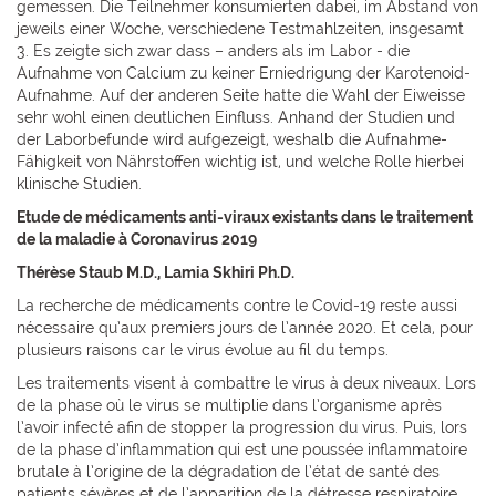
gemessen. Die Teilnehmer konsumierten dabei, im Abstand von
jeweils einer Woche, verschiedene Testmahlzeiten, insgesamt
3. Es zeigte sich zwar dass – anders als im Labor - die
Aufnahme von Calcium zu keiner Erniedrigung der Karotenoid-
Aufnahme. Auf der anderen Seite hatte die Wahl der Eiweisse
sehr wohl einen deutlichen Einfluss. Anhand der Studien und
der Laborbefunde wird aufgezeigt, weshalb die Aufnahme-
Fähigkeit von Nährstoffen wichtig ist, und welche Rolle hierbei
klinische Studien.
Etude de médicaments anti-viraux existants dans le traitement
de la maladie à Coronavirus 2019
Thérèse Staub M.D., Lamia Skhiri Ph.D.
La recherche de médicaments contre le Covid-19 reste aussi
nécessaire qu’aux premiers jours de l’année 2020. Et cela, pour
plusieurs raisons car le virus évolue au fil du temps.
Les traitements visent à combattre le virus à deux niveaux. Lors
de la phase où le virus se multiplie dans l’organisme après
l’avoir infecté afin de stopper la progression du virus. Puis, lors
de la phase d’inflammation qui est une poussée inflammatoire
brutale à l’origine de la dégradation de l’état de santé des
patients sévères et de l’apparition de la détresse respiratoire.