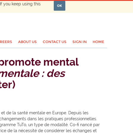
If you keep using this
OK
REERS
ABOUT US
CONTACT US
SIGN IN
HOME
 promote mental
 mentale : des
ter)
e et de la santé mentale en Europe. Depuis les
s changements dans les pratiques professionnelles.
rogramme TuTo, un type de modalité. Co-fi nancé par
ice de la nécessité de considérer les échanges et