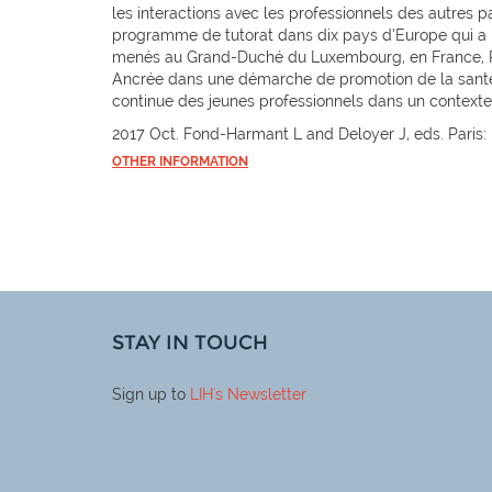
les interactions avec les professionnels des autres 
programme de tutorat dans dix pays d’Europe qui a m
menés au Grand-Duché du Luxembourg, en France, R
Ancrée dans une démarche de promotion de la santé me
continue des jeunes professionnels dans un contexte 
2017 Oct. Fond-Harmant L and Deloyer J, eds. Paris: 
OTHER INFORMATION
STAY IN TOUCH
Sign up to
LIH
's Newsletter