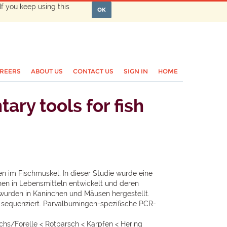
If you keep using this
OK
REERS
ABOUT US
CONTACT US
SIGN IN
HOME
ry tools for fish
en im Fischmuskel. In dieser Studie wurde eine
hen in Lebensmitteln entwickelt und deren
 wurden in Kaninchen und Mäusen hergestellt.
 sequenziert. Parvalbumingen-spezifische PCR-
chs/Forelle < Rotbarsch < Karpfen < Hering