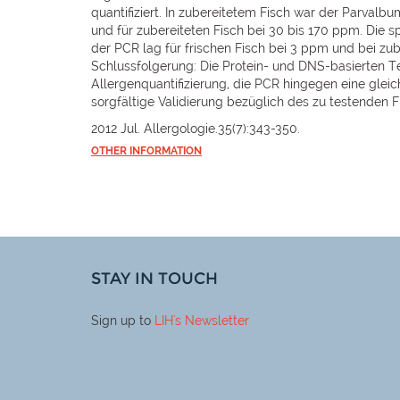
quantifiziert. In zubereitetem Fisch war der Parvalb
und für zubereiteten Fisch bei 30 bis 170 ppm. Die s
der PCR lag für frischen Fisch bei 3 ppm und bei zub
Schlussfolgerung: Die Protein- und DNS-basierten Te
Allergenquantifizierung, die PCR hingegen eine glei
sorgfältige Validierung bezüglich des zu testenden F
2012 Jul. Allergologie.35(7):343-350.
OTHER INFORMATION
STAY IN TOUCH
Sign up to
LIH
's Newsletter