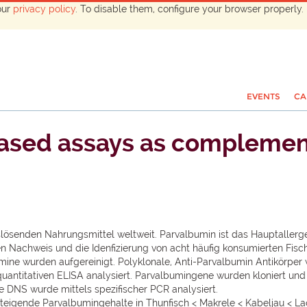
our
privacy policy
. To disable them, configure your browser properly. 
EVENTS
CA
ased assays as complementa
eauslösenden Nahrungsmittel weltweit. Parvalbumin ist das Hauptallerg
n Nachweis und die Idenfizierung von acht häufig konsumierten Fisc
mine wurden aufgereinigt. Polyklonale, Anti-Parvalbumin Antikörper
uantitativen ELISA analysiert. Parvalbumingene wurden kloniert und
e DNS wurde mittels spezifischer PCR analysiert.
steigende Parvalbumingehalte in Thunfisch < Makrele < Kabeljau < La