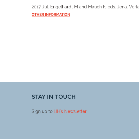
2017 Jul. Engelhardt M and Mauch F, eds. Jena: Verl
OTHER INFORMATION
STAY IN TOUCH
Sign up to
LIH
's Newsletter