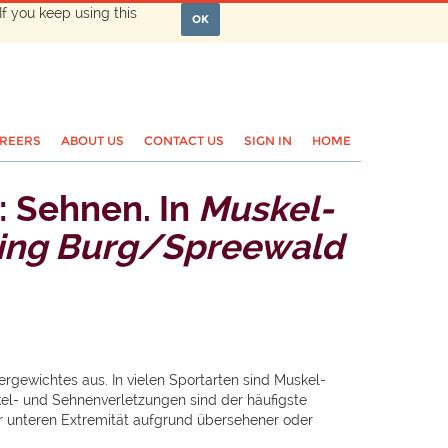
If you keep using this
OK
REERS
ABOUT US
CONTACT US
SIGN IN
HOME
: Sehnen. In
Muskel-
ing Burg/Spreewald
gewichtes aus. In vielen Sportarten sind Muskel-
l- und Sehnenverletzungen sind der häufigste
der unteren Extremität aufgrund übersehener oder