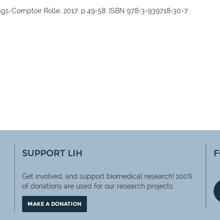
ags-Comptoir Rolle, 2017. p.49-58. ISBN 978-3-939718-30-7.
SUPPORT LIH
F
Get involved, and support biomedical research! 100%
of
donations are used for our research projects.
MAKE A DONATION