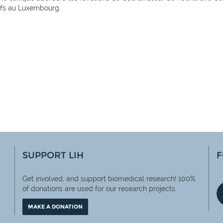
ctifs au Luxembourg.
SUPPORT LIH
F
Get involved, and support biomedical research! 100%
of
donations are used for our research projects.
MAKE A DONATION