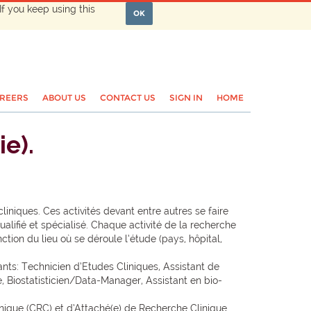
If you keep using this
OK
REERS
ABOUT US
CONTACT US
SIGN IN
HOME
e).
liniques. Ces activités devant entre autres se faire
alifié et spécialisé. Chaque activité de la recherche
ction du lieu où se déroule l’étude (pays, hôpital,
ants: Technicien d’Etudes Cliniques, Assistant de
, Biostatisticien/Data-Manager, Assistant en bio-
nique (CRC) et d’Attaché(e) de Recherche Clinique