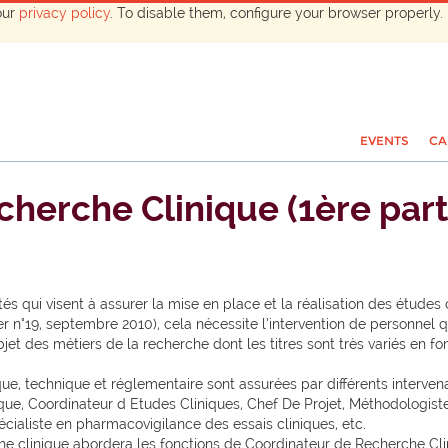
our
privacy policy
. To disable them, configure your browser properly. 
EVENTS
CA
cherche Clinique (1ère parti
s qui visent à assurer la mise en place et la réalisation des études c
 n°19, septembre 2010), cela nécessite l’intervention de personnel qu
et des métiers de la recherche dont les titres sont très variés en fon
que, technique et réglementaire sont assurées par différents interven
ique, Coordinateur d Etudes Cliniques, Chef De Projet, Méthodologiste
cialiste en pharmacovigilance des essais cliniques, etc.
he clinique abordera les fonctions de Coordinateur de Recherche Cli