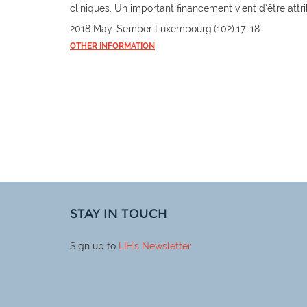
cliniques. Un important financement vient d’être attr
2018 May. Semper Luxembourg.(102):17-18.
OTHER INFORMATION
STAY IN TOUCH
Sign up to
LIH
's Newsletter