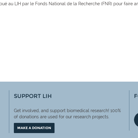
ibué au LIH par le Fonds National de la Recherche (FNR) pour faire am
SUPPORT LIH
F
Get involved, and support biomedical research! 100%
of
donations are used for our research projects.
MAKE A DONATION