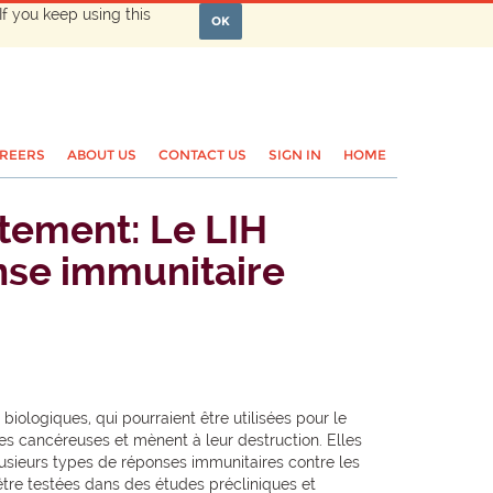
If you keep using this
OK
REERS
ABOUT US
CONTACT US
SIGN IN
HOME
itement: Le LIH
nse immunitaire
ologiques, qui pourraient être utilisées pour le
es cancéreuses et mènent à leur destruction. Elles
lusieurs types de réponses immunitaires contre les
être testées dans des études précliniques et